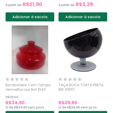
R$21,90
R$3,29
A partir de:
A partir de:
Adicionar à sacola
Adicionar à sacola
Bomboniere Com Tampa
TAÇA BOCA TORTA PRETA
Vermelha Lisa Ref 1043
REF 100117
R$39,90
R$34,90
R$29,90
1
x
de
R$34,90
sem juros
1
x
de
R$29,90
sem juros