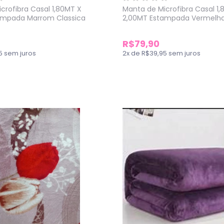
crofibra Casal 1,80MT X
Manta de Microfibra Casal 1
ampada Marrom Classica
2,00MT Estampada Vermelha
R$79,90
5
sem juros
2
x
de
R$39,95
sem juros