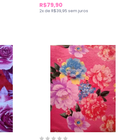
R$79,90
2
x
de
R$39,95
sem juros