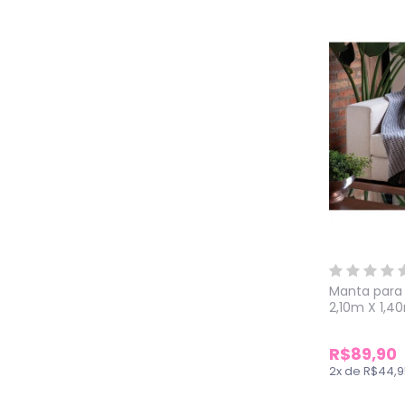
Manta para
2,10m X 1,4
R$89,90
2
x
de
R$44,9