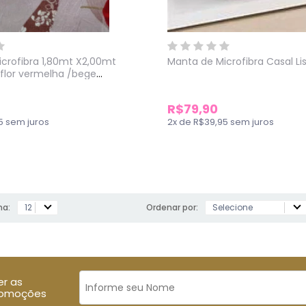
crofibra 1,80mt X2,00mt
Manta de Microfibra Casal Li
flor vermelha /bege
R$79,90
5
sem juros
2
x
de
R$39,95
sem juros
na:
Ordenar por:
er as
romoções