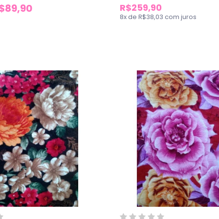
$89,90
R$259,90
8
x
de
R$38,03
com juros