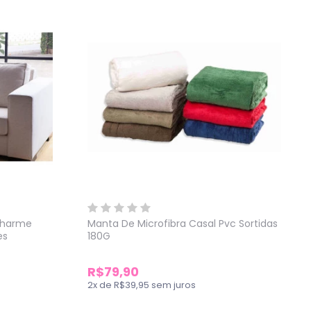
Charme
Manta De Microfibra Casal Pvc Sortidas
es
180G
R$79,90
2
x
de
R$39,95
sem juros