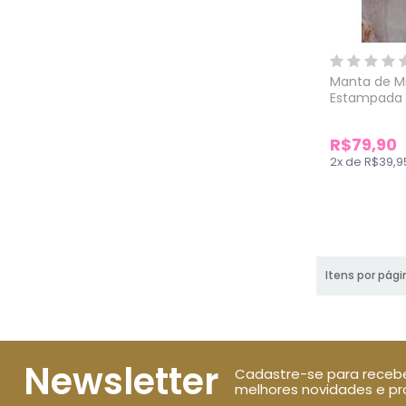
Manta de Mi
Estampada 
Quebec
R$79,90
2
x
de
R$39,9
Itens por pági
Newsletter
Cadastre-se para receb
melhores novidades e p