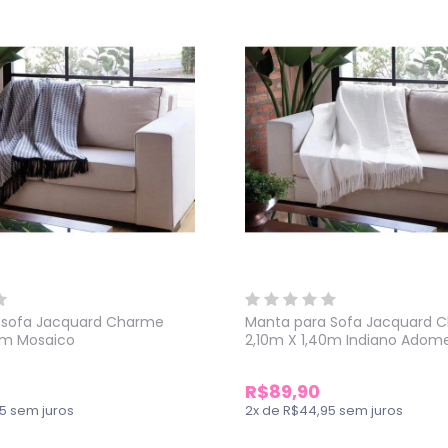
 sofa Jacquard Charme
Manta para Sofa Jacquard 
0m Mosaico
2,10m X 1,40m Indiano Adom
R$89,90
5
sem juros
2
x
de
R$44,95
sem juros