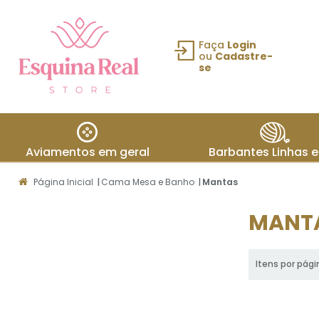
Faça
Login
ou
Cadastre-
se
Fazer login
ou Cadastre-
se
Aviamentos em geral
Barbantes Linhas e
Meus
Página Inicial
|
Cama Mesa e Banho
|
Mantas
dados
MANT
Meus
pedidos
Itens por pági