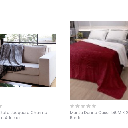
 Sofa Jacquard Charme
Manta Donna Casal 1,80M X 2
40m Adomes
Bordo