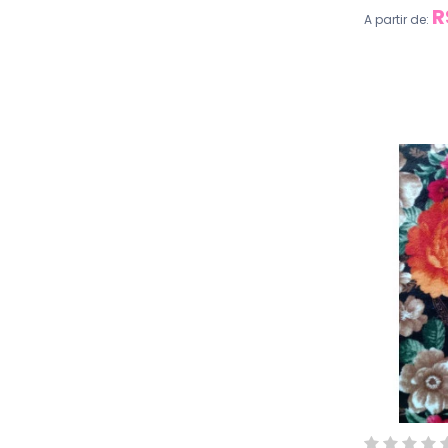
R
A partir de: