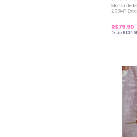
Manta de Mi
2,00MT Est
R$79,90
2
x
de
R$39,9