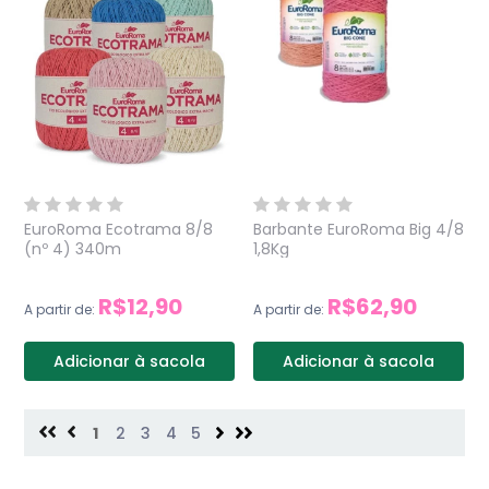
EuroRoma Ecotrama 8/8
Barbante EuroRoma Big 4/8
(nº 4) 340m
1,8Kg
R$12,90
R$62,90
A partir de:
A partir de:
Adicionar à sacola
Adicionar à sacola
1
2
3
4
5