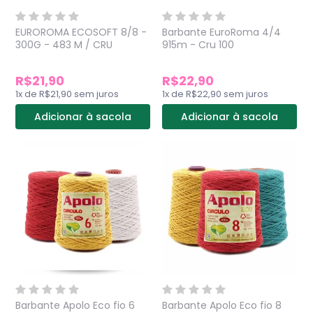
EUROROMA ECOSOFT 8/8 -
Barbante EuroRoma 4/4
300G - 483 M / CRU
915m - Cru 100
R$21,90
R$22,90
1
x
de
R$21,90
sem juros
1
x
de
R$22,90
sem juros
Adicionar à sacola
Adicionar à sacola
Barbante Apolo Eco fio 6
Barbante Apolo Eco fio 8