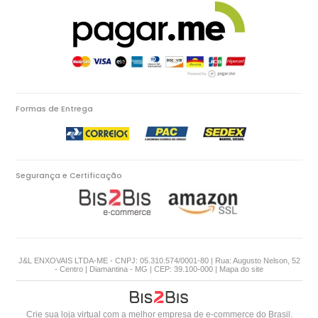
Formas de Entrega
Segurança e Certificação
J&L ENXOVAIS LTDA-ME - CNPJ: 05.310.574/0001-80 | Rua: Augusto Nelson, 52
- Centro | Diamantina - MG | CEP: 39.100-000 |
Mapa do site
Crie sua loja virtual
com a melhor empresa de e-commerce do Brasil.