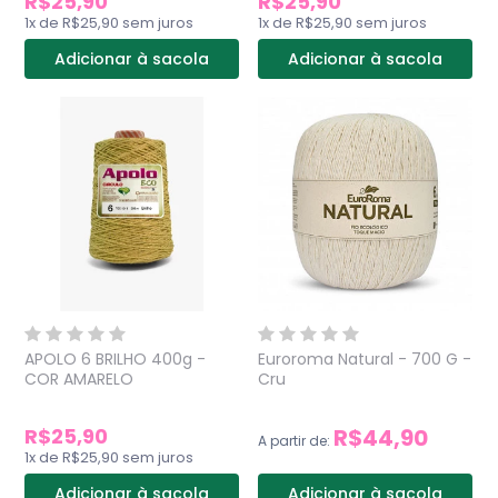
R$25,90
R$25,90
1
x
de
R$25,90
sem juros
1
x
de
R$25,90
sem juros
Adicionar à sacola
Adicionar à sacola
APOLO 6 BRILHO 400g -
Euroroma Natural - 700 G -
COR AMARELO
Cru
R$25,90
R$44,90
A partir de:
1
x
de
R$25,90
sem juros
Adicionar à sacola
Adicionar à sacola