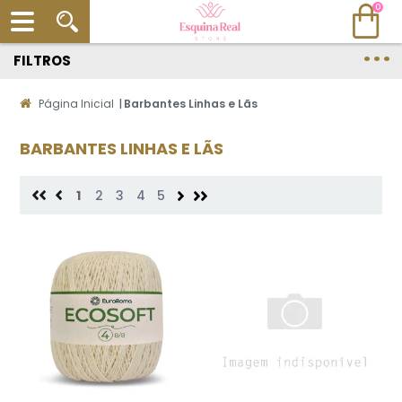
0
FILTROS
Página Inicial
|
Barbantes Linhas e Lãs
BARBANTES LINHAS E LÃS
1
2
3
4
5