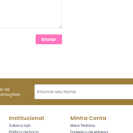
Enviar
er as
romoções
Institucional
Minha Conta
Sobre a loja
Meus Pedidos
Política de troca
Endereço de entrega