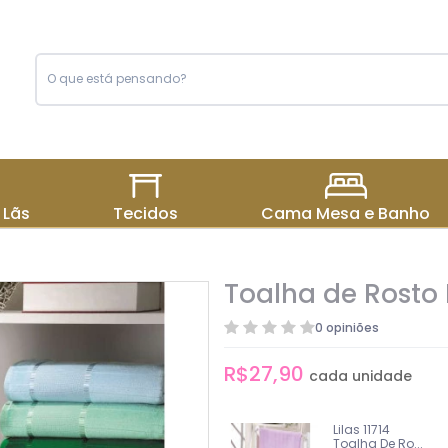
 Lãs
Tecidos
Cama Mesa e Banho
Toalha de Rosto 
0 opiniões
R$27,90
cada unidade
Lilas 11714
Toalha De Ro...