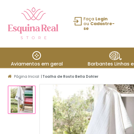
Faça
Login
ou
Cadastre-
se
Fazer login
ou Cadastre-
se
Aviamentos em geral
Barbantes Linhas e
Meus
Página Inicial
|
Toalha de Rosto Bella Dohler
dados
Meus
pedidos