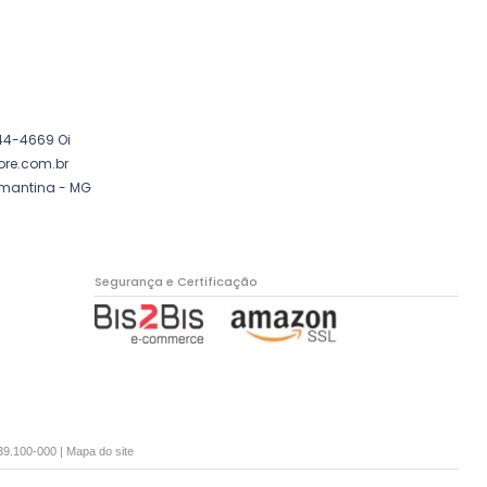
44-4669 Oi
ore.com.br
amantina - MG
Segurança e Certificação
39.100-000 |
Mapa do site