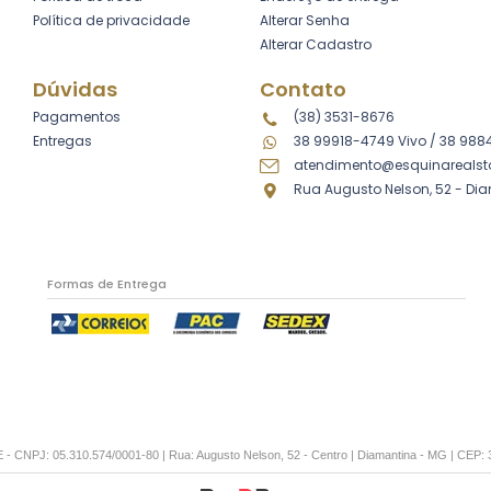
Política de privacidade
Alterar Senha
Alterar Cadastro
Dúvidas
Contato
Pagamentos
(38) 3531-8676
Entregas
38 99918-4749 Vivo
/
38 988
atendimento@esquinarealst
Rua Augusto Nelson, 52 - Di
Formas de Entrega
CNPJ: 05.310.574/0001-80 | Rua: Augusto Nelson, 52 - Centro | Diamantina - MG | CEP: 