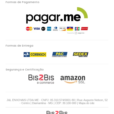
Formas de Pagamento
Formas de Entrega
Segurança e Certificação
J&L ENXOVAIS LTDA-ME - CNPJ: 05.310.574/0001-80 | Rua: Augusto Nelson, 52
- Centro | Diamantina - MG | CEP: 39.100-000 |
Mapa do site