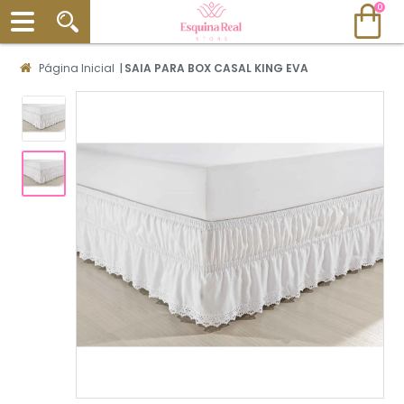
0
Página Inicial
|
SAIA PARA BOX CASAL KING EVA