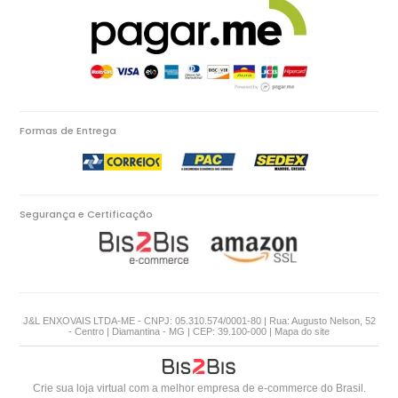
Formas de Entrega
Segurança e Certificação
J&L ENXOVAIS LTDA-ME - CNPJ: 05.310.574/0001-80 | Rua: Augusto Nelson, 52
- Centro | Diamantina - MG | CEP: 39.100-000 |
Mapa do site
Crie sua loja virtual
com a melhor empresa de e-commerce do Brasil.