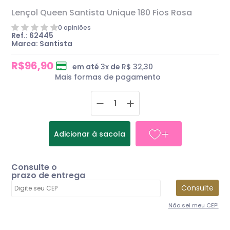
Lençol Queen Santista Unique 180 Fios Rosa
0 opiniões
Ref.: 62445
Marca: Santista
R$96,90
em até
3
x
de
R$ 32,30
Mais formas de pagamento
Adicionar à sacola
Consulte o
prazo de entrega
Consulte
Não sei meu CEP!