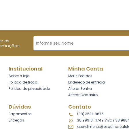
er as
romoções
Institucional
Minha Conta
Sobre a loja
Meus Pedidos
Política de troca
Endereço de entrega
Política de privacidade
Alterar Senha
Alterar Cadastro
Dúvidas
Contato
Pagamentos
(38) 3531-8676
Entregas
38 99918-4749 Vivo
/
38 988
atendimento@esquinarealst