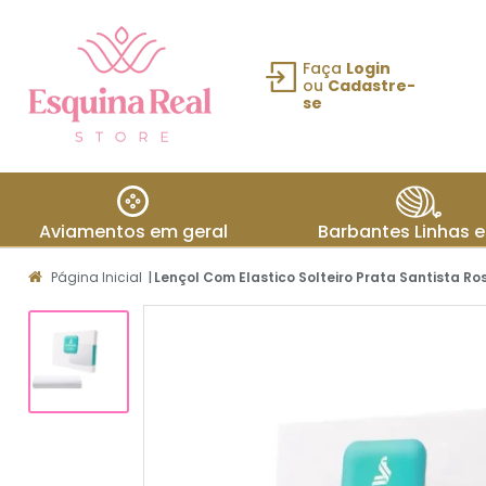
Faça
Login
ou
Cadastre-
se
Fazer login
ou Cadastre-
se
Aviamentos em geral
Barbantes Linhas e
Meus
Página Inicial
|
Lençol Com Elastico Solteiro Prata Santista Ro
dados
Meus
pedidos