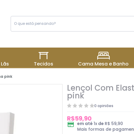
 Lãs
Tecidos
Cama Mesa e Banho
sa pink
Lençol Com Elast
pink
0 opiniões
R$59,90
em até
1
x
de
R$ 59,90
Mais formas de pagamen