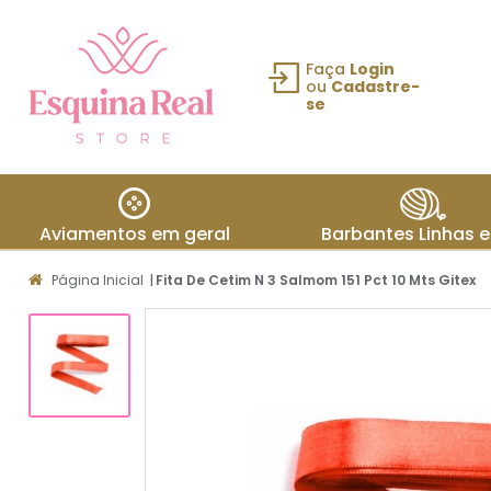
Faça
Login
ou
Cadastre-
se
Fazer login
ou Cadastre-
se
Aviamentos em geral
Barbantes Linhas e
Meus
Página Inicial
|
Fita De Cetim N 3 Salmom 151 Pct 10 Mts Gitex
dados
Meus
pedidos