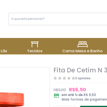
 Lãs
Tecidos
Cama Mesa e Banho
Fita De Cetim N 
0 opiniões
R$6,50
R$9,00
em até
1
x
de
R$ 6,50
Mais formas de pagamen