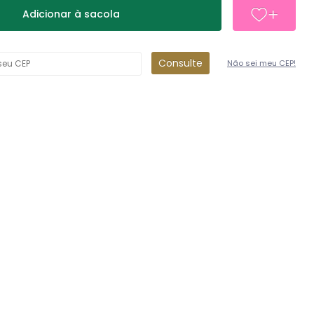
Adicionar à sacola
Consulte
Não sei meu CEP!