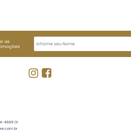
er as
romoções
4-4669 Oi
re.com.br