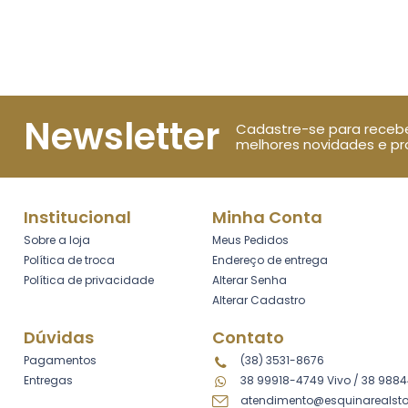
Newsletter
Cadastre-se para receb
melhores novidades e p
Institucional
Minha Conta
Sobre a loja
Meus Pedidos
Política de troca
Endereço de entrega
Política de privacidade
Alterar Senha
Alterar Cadastro
Dúvidas
Contato
Pagamentos
(38) 3531-8676
Entregas
38 99918-4749 Vivo
/
38 9884
atendimento@esquinarealsto