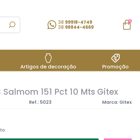
38
99918-4749
0
38
98844-4669
Artigos de decoração
Promoção
3 Salmom 151 Pct 10 Mts Gitex
Ref.: 5023
Marca: Gitex
to