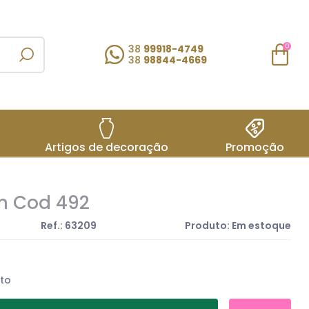
38
99918-4749
0
38
98844-4669
Artigos de decoração
Promoção
m Cod 492
Ref.: 63209
Produto:
Em estoque
to