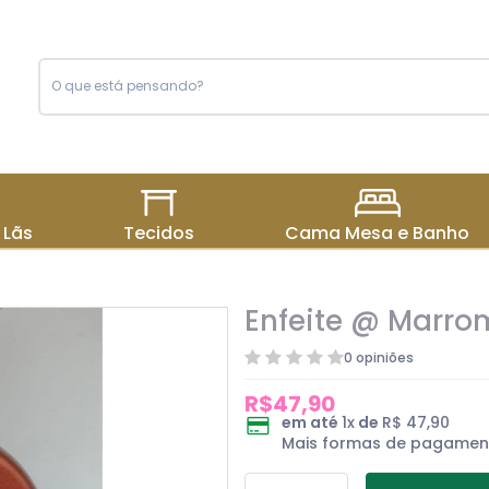
 Lãs
Tecidos
Cama Mesa e Banho
Enfeite @ Marro
0 opiniões
R$47,90
em até
1
x
de
R$ 47,90
Mais formas de pagamen