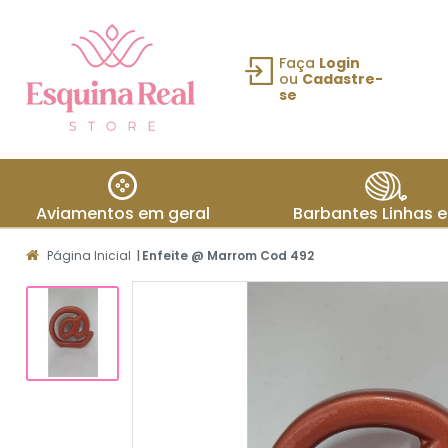
Faça
Login
ou
Cadastre-
se
Fazer login
ou Cadastre-
se
Aviamentos em geral
Barbantes Linhas e
Meus
Página Inicial
|
Enfeite @ Marrom Cod 492
dados
Meus
pedidos