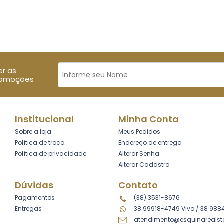
er as
romoções
Institucional
Minha Conta
Sobre a loja
Meus Pedidos
Política de troca
Endereço de entrega
Política de privacidade
Alterar Senha
Alterar Cadastro
Dúvidas
Contato
Pagamentos
(38) 3531-8676
Entregas
38 99918-4749 Vivo
/
38 988
atendimento@esquinarealst