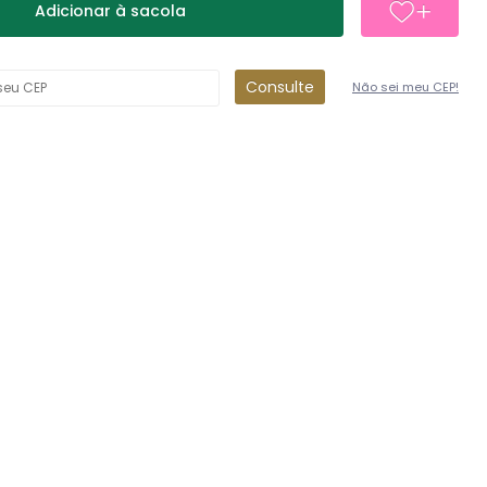
Adicionar à sacola
Consulte
Não sei meu CEP!