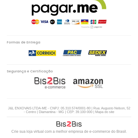
Formas de Entrega
Segurança e Certificação
J&L ENXOVAIS LTDA-ME - CNPJ: 05.310.574/0001-80 | Rua: Augusto Nelson, 52
- Centro | Diamantina - MG | CEP: 39.100-000 |
Mapa do site
Crie sua loja virtual
com a melhor empresa de e-commerce do Brasil.