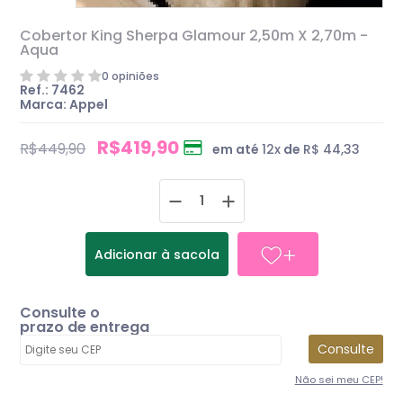
Cobertor King Sherpa Glamour 2,50m X 2,70m -
Aqua
0 opiniões
Ref.: 7462
Marca: Appel
R$419,90
R$449,90
em até
12
x
de
R$ 44,33
Adicionar à sacola
Consulte o
prazo de entrega
Consulte
Não sei meu CEP!