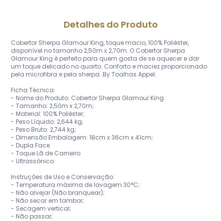
Detalhes do Produto
Cobertor Sherpa Glamour King, toque macio, 100% Poliéster,
disponível no tamanho 2,50m x 2,70m. O Cobertor Sherpa
Glamour King é perfeito para quem gosta de se aquecer e dar
um toque delicado no quarto. Conforto e maciez proporcionado
pela microfibra e pela sherpa. By Toalhas Appel.
Ficha Técnica:
- Nome do Produto: Cobertor Sherpa Glamour King
- Tamanho: 2,50m x 2,70m;
- Material: 100% Poliéster;
- Peso Líquido: 2,644 kg;
- Peso Bruto: 2,744 kg;
- Dimensão Embalagem: 18cm x 36cm x 41cm;
- Dupla Face
- Toque Lã de Carneiro
- Ultrassônico
Instruções de Uso e Conservação:
- Temperatura máxima de lavagem 30°C;
- Não alvejar (Não branquear);
- Não secar em tambor;
- Secagem vertical;
- Não passar;