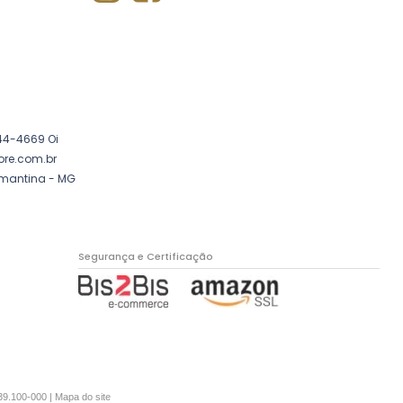
44-4669 Oi
ore.com.br
amantina - MG
Segurança e Certificação
39.100-000 |
Mapa do site