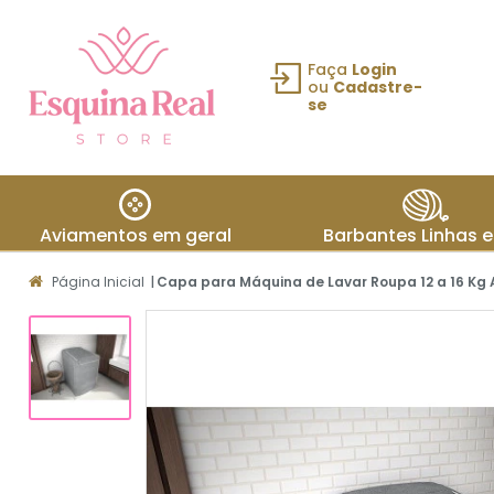
Faça
Login
ou
Cadastre-
se
Fazer login
ou Cadastre-
se
Aviamentos em geral
Barbantes Linhas e
Meus
Página Inicial
|
Capa para Máquina de Lavar Roupa 12 a 16 Kg
dados
Meus
pedidos