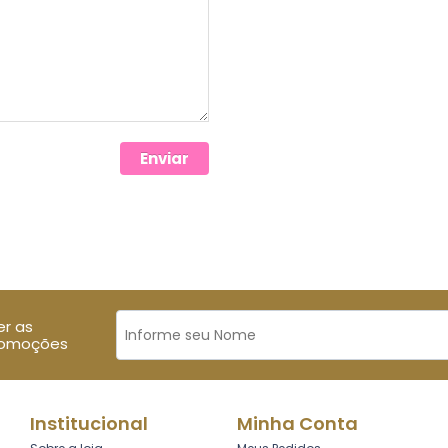
Enviar
er as
romoções
Institucional
Minha Conta