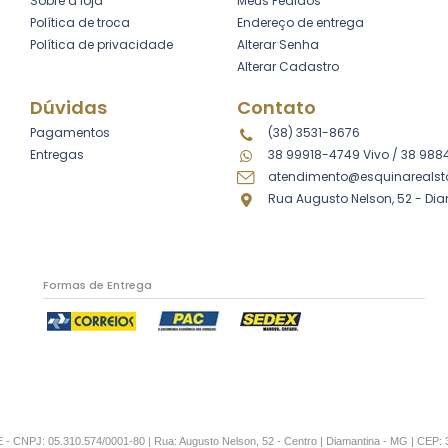
Sobre a loja
Meus Pedidos
Política de troca
Endereço de entrega
Política de privacidade
Alterar Senha
Alterar Cadastro
Dúvidas
Contato
Pagamentos
(38) 3531-8676
Entregas
38 99918-4749 Vivo
/
38 988
atendimento@esquinarealst
Rua Augusto Nelson, 52 - Di
Formas de Entrega
CNPJ: 05.310.574/0001-80 | Rua: Augusto Nelson, 52 - Centro | Diamantina - MG | CEP: 