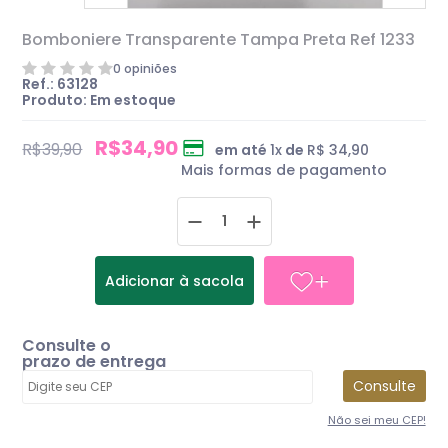
Bomboniere Transparente Tampa Preta Ref 1233
0 opiniões
Ref.: 63128
Produto:
Em estoque
R$34,90
R$39,90
em até
1
x
de
R$ 34,90
Mais formas de pagamento
Adicionar à sacola
Consulte o
prazo de entrega
Consulte
Não sei meu CEP!