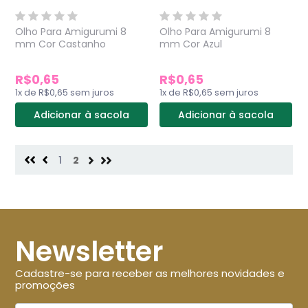
Olho Para Amigurumi 8
Olho Para Amigurumi 8
mm Cor Castanho
mm Cor Azul
R$0,65
R$0,65
1
x
de
R$0,65
sem juros
1
x
de
R$0,65
sem juros
Adicionar à sacola
Adicionar à sacola
1
2
Newsletter
Cadastre-se para receber as melhores novidades e
promoções