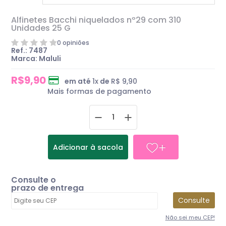
Alfinetes Bacchi niquelados nº29 com 310
Unidades 25 G
0 opiniões
Ref.: 7487
Marca: Maluli
R$9,90
em até
1
x
de
R$ 9,90
Mais formas de pagamento
Adicionar à sacola
Consulte o
prazo de entrega
Consulte
Não sei meu CEP!